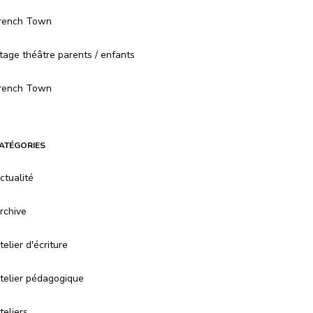
rench Town
tage théâtre parents / enfants
rench Town
ATÉGORIES
ctualité
rchive
telier d'écriture
telier pédagogique
teliers