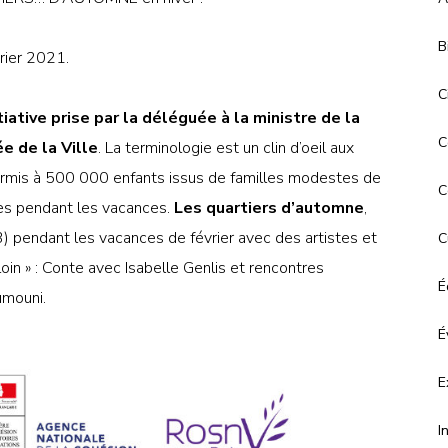
B
vrier 2021.
C
itiative prise par la déléguée à la ministre de la
C
e de la Ville
. La terminologie est un clin d’oeil aux
a permis à 500 000 enfants issus de familles modestes de
C
ues pendant les vacances.
Les quartiers d’automne
,
3) pendant les vacances de février avec des artistes et
C
loin » : Conte avec Isabelle Genlis et rencontres
É
mouni.
É
E
I