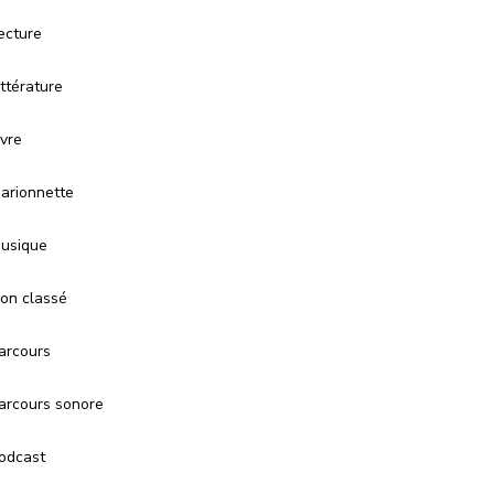
ecture
ittérature
ivre
arionnette
usique
on classé
arcours
arcours sonore
odcast