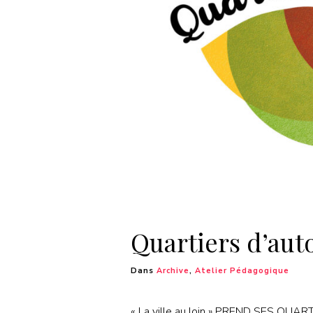
Quartiers d’au
Dans
Archive
,
Atelier Pédagogique
« La ville au loin » PREND SES QUA