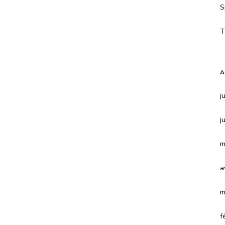
S
T
A
j
j
m
a
m
f