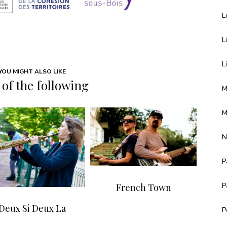
L
L
L
YOU MIGHT ALSO LIKE
of the following
M
M
N
P
P
French Town
Deux Si Deux La
P