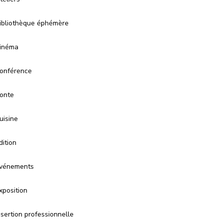
ibliothèque éphémère
inéma
onférence
onte
uisine
dition
vénements
xposition
nsertion professionnelle