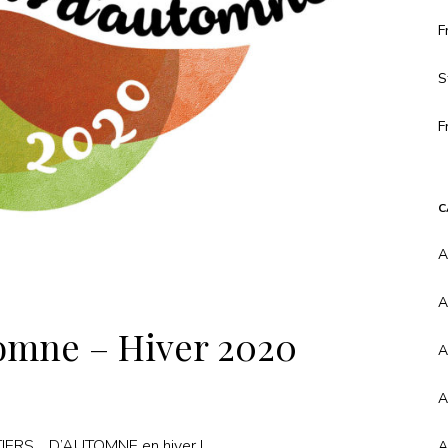
F
S
F
C
A
A
tomne – Hiver 2020
A
A
RTIERS… D’AUTOMNE en hiver !
A