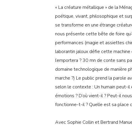
« La créature métallique » de la Ména
poétique, vivant, philosophique et surp
se transforme en une étrange créature d
nous présente cette bête de foire qu’e
performances (magie et assiettes chin
laborantin jaloux défie cette machine 
l’emportera ? 30 mn de conte sans pa
domaine technologique de manière ph
marche ?) Le public prend la parole a
selon le contexte : Un humain peut-il 
émotions ? D’où vient-il ? Peut-il no
fonctionne-t-il ? Quelle est sa place
Avec Sophie Collin et Bertrand Manue