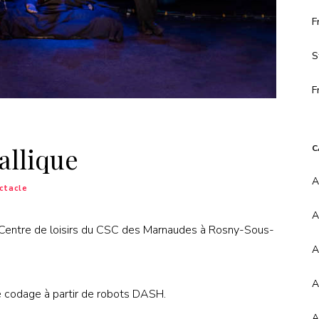
F
S
F
allique
C
A
ctacle
A
u Centre de loisirs du CSC des Marnaudes à Rosny-Sous-
A
A
de codage à partir de robots DASH.
A