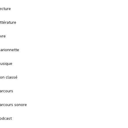
ecture
ittérature
ivre
arionnette
usique
on classé
arcours
arcours sonore
odcast