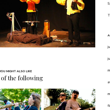
S
T
A
j
j
m
YOU MIGHT ALSO LIKE
of the following
a
m
f