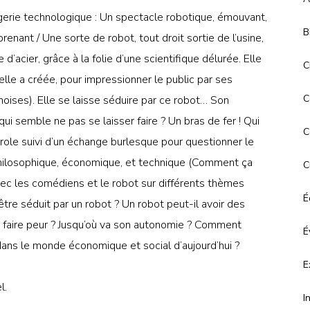
gerie technologique : Un spectacle robotique, émouvant,
B
renant / Une sorte de robot, tout droit sortie de l’usine,
’acier, grâce à la folie d’une scientifique délurée. Elle
C
lle a créée, pour impressionner le public par ses
C
oises). Elle se laisse séduire par ce robot… Son
qui semble ne pas se laisser faire ? Un bras de fer ! Qui
C
role suivi d’un échange burlesque pour questionner le
ilosophique, économique, et technique (Comment ça
C
vec les comédiens et le robot sur différents thèmes
É
être séduit par un robot ? Un robot peut-il avoir des
us faire peur ? Jusqu’où va son autonomie ? Comment
É
 dans le monde économique et social d’aujourd’hui ?
E
l.
I