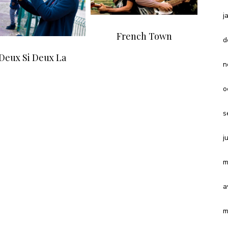
j
French Town
d
Deux Si Deux La
n
o
s
j
m
a
m