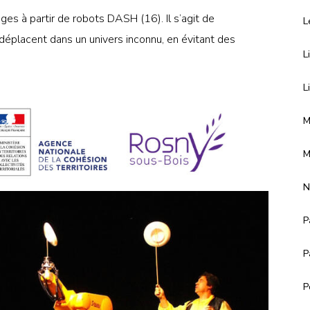
dages à partir de robots DASH (16). Il s’agit de
L
déplacent dans un univers inconnu, en évitant des
L
L
M
M
N
P
P
P