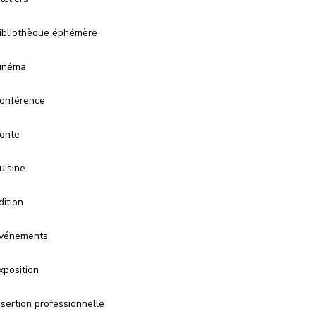
ibliothèque éphémère
inéma
onférence
onte
uisine
dition
vénements
xposition
nsertion professionnelle