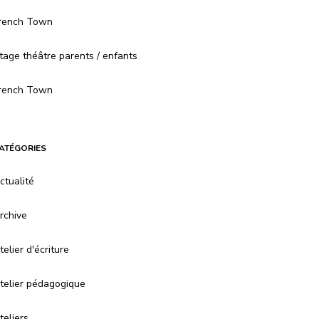
rench Town
tage théâtre parents / enfants
rench Town
ATÉGORIES
ctualité
rchive
telier d'écriture
telier pédagogique
teliers