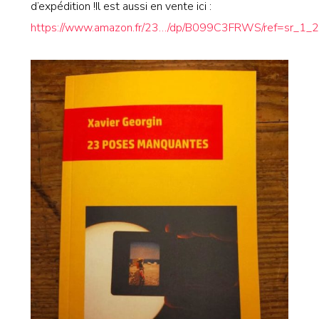
d’expédition !Il est aussi en vente ici :
https://www.amazon.fr/23…/dp/B099C3FRWS/ref=sr_1_