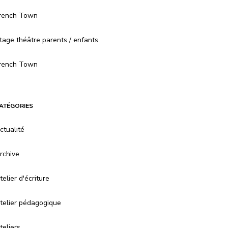
rench Town
tage théâtre parents / enfants
rench Town
ATÉGORIES
ctualité
rchive
telier d'écriture
telier pédagogique
teliers