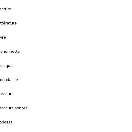
ecture
ittérature
ivre
arionnette
usique
on classé
arcours
arcours sonore
odcast