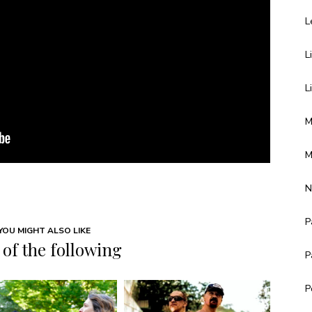
L
L
L
M
M
N
P
YOU MIGHT ALSO LIKE
of the following
P
P