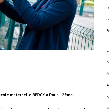
F
S
F
C
A
a
A
A
’école maternelle BERCY à Paris 12ème.
A
A