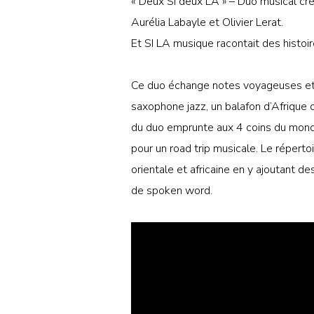
« Deux SI deux LA » – Duo musical cré
Aurélia Labayle et Olivier Lerat.
Et SI LA musique racontait des histoire
Ce duo échange notes voyageuses et 
saxophone jazz, un balafon d’Afrique 
du duo emprunte aux 4 coins du monde,
pour un road trip musicale. Le réperto
orientale et africaine en y ajoutant d
de spoken word.