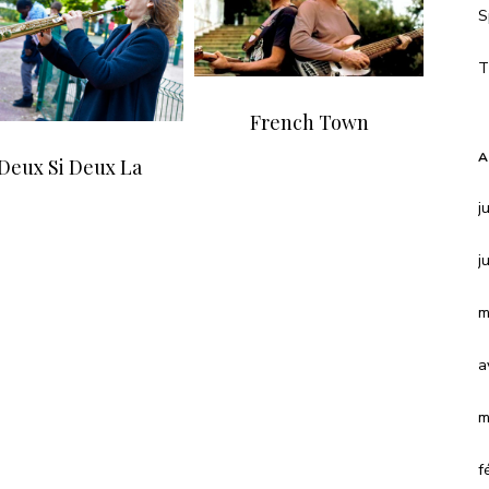
S
T
French Town
A
Deux Si Deux La
j
j
m
a
m
f