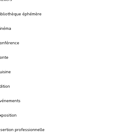
ibliothèque éphémère
inéma
onférence
onte
uisine
dition
vénements
xposition
nsertion professionnelle