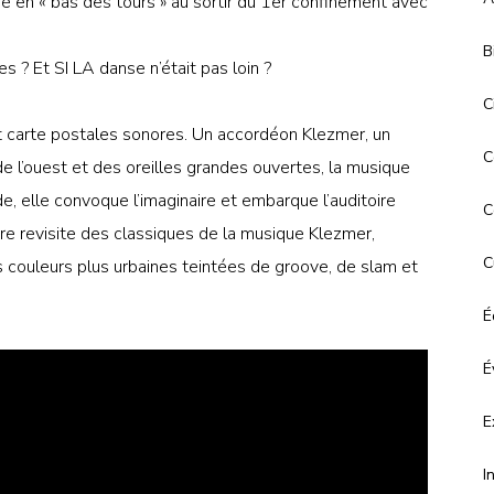
é en « bas des tours » au sortir du 1er confinement avec
B
s ? Et SI LA danse n’était pas loin ?
C
carte postales sonores. Un accordéon Klezmer, un
C
de l’ouest et des oreilles grandes ouvertes, la musique
 elle convoque l’imaginaire et embarque l’auditoire
C
ire revisite des classiques de la musique Klezmer,
C
es couleurs plus urbaines teintées de groove, de slam et
É
É
E
I