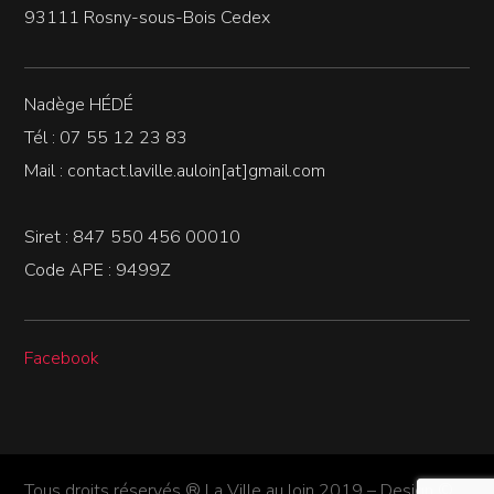
93111 Rosny-sous-Bois Cedex
Nadège HÉDÉ
Tél : 07 55 12 23 83
Mail : contact.laville.auloin[at]gmail.com
Siret : 847 550 456 00010
Code APE : 9499Z
Facebook
Tous droits réservés ® La Ville au loin 2019 – Design ©